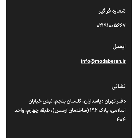
شماره فراگیر
02191005667
ایمیل
info@modaberan.ir
نشانی
دفتر تهران : پاسداران، گلستان پنجم، نبش خیابان
اسلامی، پلاک 192 (ساختمان آرسس)،‌ طبقه چهارم، واحد
404