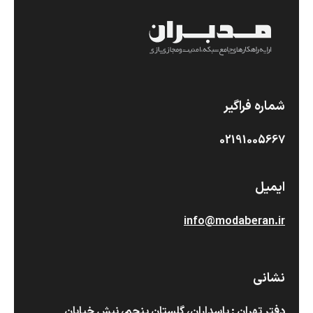
شماره فراگیر
02191005667
ایمیل
info@modaberan.ir
نشانی
دفتر تهران : پاسداران، گلستان پنجم، نبش خیابان