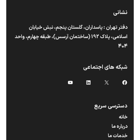
نشانی
دفتر تهران : پاسداران، گلستان پنجم، نبش خیابان
اسلامی، پلاک 192 (ساختمان آرسس)،‌ طبقه چهارم، واحد
404
شبکه های اجتماعی
X
فیس‌بوک
لینکداین
یوتیوب
دسترسی سریع
خانه
درباره ما
خدمات ما