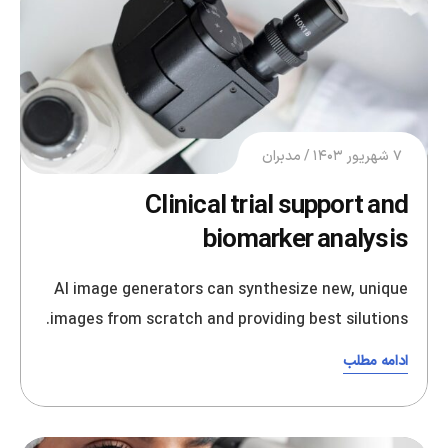
۷ شهریور ۱۴۰۳
مدبران
Clinical trial support and
biomarker analysis
AI image generators can synthesize new, unique
images from scratch and providing best silutions.
ادامه مطلب