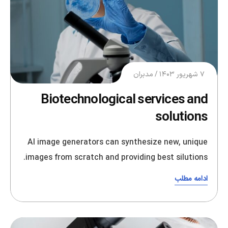
۷ شهریور ۱۴۰۳
مدبران
Biotechnological services and
solutions
AI image generators can synthesize new, unique
images from scratch and providing best silutions.
ادامه مطلب