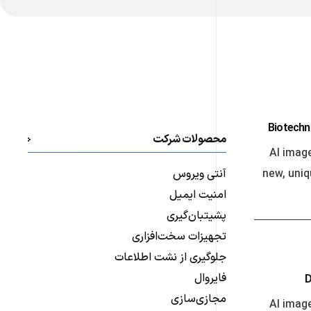
Biotechno
محصولات شرکت
AI imag
آنتی ویروس
new, uni
امنیت ایمیل
پشیتبان‌گیری
تجهیزات سخت‌افزاری
جلوگیری از نشت اطلاعات
فایروال
D
مجازی‌سازی
AI imag