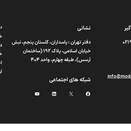
گیر
نشانی
د
خ
021
دفتر تهران : پاسداران، گلستان پنجم، نبش
در
خیابان اسلامی، پلاک 192 (ساختمان
خ
آرسس)،‌ طبقه چهارم، واحد 404
اخ
ار
info@moda
شبکه های اجتماعی
X
فیس‌بوک
لینکداین
یوتیوب