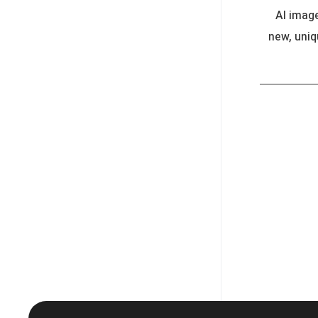
AI imag
new, uni