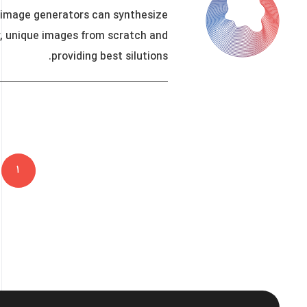
 image generators can synthesize
, unique images from scratch and
providing best silutions.
صفحه‌بندی
1
نوشته‌ها